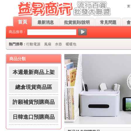
!本站每天都會上架最新、最低批發價的流行夯貨，請團爸團媽、公司採購人員、實體
首頁
最新消息
批貨規則/說明
常見問題
會
商品搜尋：
熱門搜尋：
行動電源
風扇
水壺
暖暖包
商品分類
本週最新商品上架
總倉現貨商品區
許願補貨預購商品
日韓進口預購商品