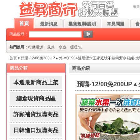
1904雙層瀝水王家庭號不鏽鋼瀝水籃組-大號25CM-★益昇★流行百貨批發 歡迎您!
首頁
最新消息
批貨規則/說明
常見問題
會
商品搜尋：
熱門搜尋：
行動電源
風扇
水壺
暖暖包
首頁
>
預購-12/08免200UP▲外-AQ1904雙層瀝水王家庭號不鏽鋼瀝水籃組-大
商品分類
商品介紹
本週最新商品上架
預購-12/08免200U
總倉現貨商品區
許願補貨預購商品
日韓進口預購商品