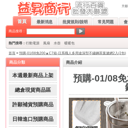
-日系職人多用途深型不鏽鋼茶葉濾網2入(2包)-★益昇★流行百貨批發 歡迎您!本站
首頁
最新消息
批貨規則/說明
常見問題
會
商品搜尋：
熱門搜尋：
行動電源
風扇
水壺
暖暖包
首頁
>
預購-01/08免200▲C7箱-日系職人多用途深型不鏽鋼茶葉濾網2入(2包)
商品分類
商品介紹
本週最新商品上架
預購-01/0
總倉現貨商品區
許願補貨預購商品
日韓進口預購商品