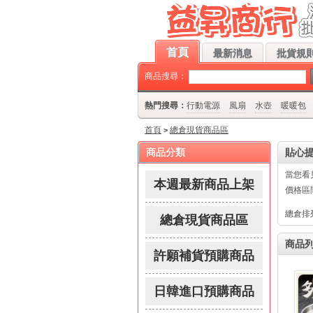
品區-★益昇★流行百貨批發 歡迎您!本站每天都會上架最新、最低批發價的流行夯
首頁
最新消息
批貨規則
商品搜尋：
熱門搜尋：
行動電源
風扇
水壺
暖暖包
首頁
總倉現貨商品區
>
商品分類
貼心
當您看
本週最新商品上架
價格區
總倉排
總倉現貨商品區
商品列表
許願補貨預購商品
日韓進口預購商品