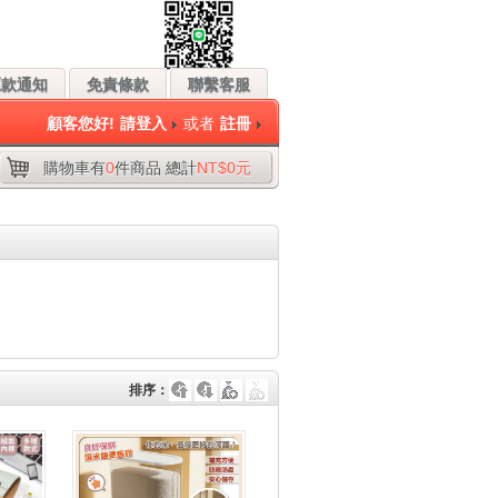
匯款通知
免責條款
聯繫客服
顧客您好!
請登入
或者
註冊
購物車有
0
件商品 總計
NT$0元
排序：