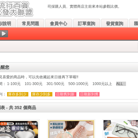
貨，請團爸團媽、公司採購人員、實體商店主前來本站參觀比價。
/說明
常見問題
會員中心
訂單查詢
發貨查詢
提醒您
見喜愛的商品時，可以先收藏起來日後再下單喔!!
間：
1-100元
101-300元
301-500元
500-1000元
1000元以上
ALL
列：
庫存多到少
庫存少到多
日期舊到新
日期新到舊
 - 共 352 個商品